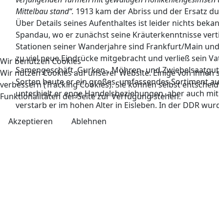
Mittelbau stand“.
1913 kam der Abriss und der Ersatz d
Über Details seines Aufenthaltes ist leider nichts bek
Spandau, wo er zunächst seine Kräuterkenntnisse verti
Stationen seiner Wanderjahre sind Frankfurt/Main und
zu viel neue Eindrücke mitgebracht und verließ sein V
Wir benutzen Cookies
Samengeschäft. Gurken-, Möhren- und Zwiebelsaatgut w
Wir nutzen Cookies auf unserer Website. Einige von ihnen s
Sorten baute er ein großes, umfassendes Sortiment auf
verbessern (Tracking Cookies). Sie können selbst entscheid
unterhielt er enge Handelsbeziehungen, aber auch mi
Funktionalitäten der Seite zur Verfügung stehen.
verstarb er im hohen Alter in Eisleben. In der DDR wu
Akzeptieren
Ablehnen