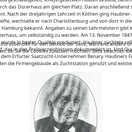
urch das Dürerhaus am gleichen Platz. Daran anschließend
annt. Nach der dreijährigen Lehrzeit in Köthen ging Haubne
efte, wechselte er nach Charlottenburg und von dort in die
 Hamburg bekannt. Angaben zu seinen Lehrmeistern gibt es n
aterhaus, um selbständig zu werden. Am 13. November 1847 
urde in bester Qualität produziert. Haubner züchtete sel
ind essenziell für den Betrieb der Seite, während andere u
, das in den Preisverzeichnissen dokumentiert ist. Und Qu
en, ob Sie die Cookies zulassen möchten. Bitte beachten Si
t dem Erfurter Saatzucht-Unternehmen Benary. Haubners F
rden die Firmengebäude als Zuchtstation genutzt und existi