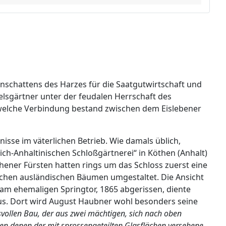
enschattens des Harzes für die Saatgutwirtschaft und
elsgärtner unter der feudalen Herrschaft des
welche Verbindung bestand zwischen dem Eislebener
isse im väterlichen Betrieb. Wie damals üblich,
ich-Anhaltinischen Schloßgärtnerei“ in Köthen (Anhalt)
thener Fürsten hatten rings um das Schloss zuerst eine
eichen ausländischen Bäumen umgestaltet. Die Ansicht
 am ehemaligen Springtor, 1865 abgerissen, diente
aus. Dort wird August Haubner wohl besonders seine
ollen Bau, der aus zwei mächtigen, sich nach oben
 denen der mit sprossengeteilten Glasflächen versehene