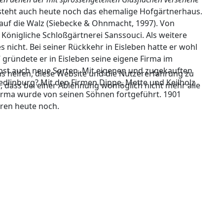
 steht auch heute noch das ehemalige Hofgärtnerhaus.
r auf die Walz (Siebecke & Ohnmacht, 1997). Von
 Königliche Schloßgärtnerei Sanssouci. Als weitere
icht. Bei seiner Rückkehr in Eisleben hatte er wohl
gründete er in Eisleben seine eigene Firma im
bst auch neue Sorten. Mit eigenen und zugekauften
ns helfen, diese Website und die Nutzererfahrung zu
edlinburg? Mit den Firmen Dippe, Mette und Keilholz
e, dass bei einer Ablehnung womöglich nicht mehr alle
irma wurde von seinen Söhnen fortgeführt. 1901
eren heute noch.