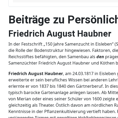
Beiträge zu Persönlic
Friedrich August Haubner
In der Festschrift „150 Jahre Samenzucht in Eisleben“
die Rolle der Bodenstruktur hingewiesen. Faktoren, d
Reichsstiftes befähigten, den Samenbau als
den
prägen
Samenzüchter Friedrich August Haubner und Köthen b
Friedrich August Haubner
, am 24.03.1817 in Eisleben
erweiterte er sein berufliches Wissen bei anderen Lehr
erlernte er von 1837 bis 1840 den Gärtnerberuf. In die
typisch barocke Gartenanlage anlegen lassen. Ab Mitte
von Merian oder eines seiner Schüler von 1600 zeigte 
gleichzeitig als Theater. Östlich davon am nördliche
Kenntnisse in der Pflanzenkultivierung vertieft haben
verjüngenden Türmen mit gewaltigen Hohlkehlengesimsen u