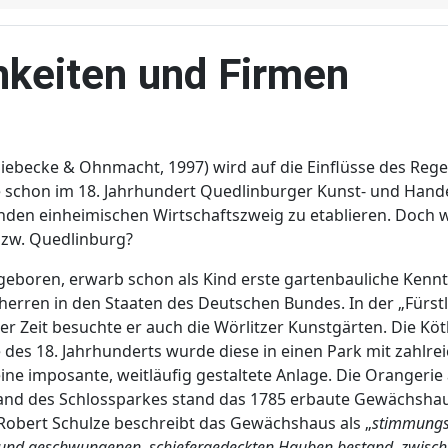
hkeiten und Firmen
 (Siebecke & Ohnmacht, 1997) wird auf die Einflüsse des Reg
ie schon im 18. Jahrhundert Quedlinburger Kunst- und Hand
den einheimischen Wirtschaftszweig zu etablieren. Doch 
zw. Quedlinburg?
 geboren, erwarb schon als Kind erste gartenbauliche Kenntn
herren in den Staaten des Deutschen Bundes. In der „Fürstl
ser Zeit besuchte er auch die Wörlitzer Kunstgärten. Die Kö
 des 18. Jahrhunderts wurde diese in einen Park mit zahlr
eine imposante, weitläufig gestaltete Anlage. Die Orangerie
n Rand des Schlossparkes stand das 1785 erbaute Gewächsh
. Robert Schulze beschreibt das Gewächshaus als „
stimmungsv
nd geschwungenen, schiefergedeckten Hauben bestand, zwischen